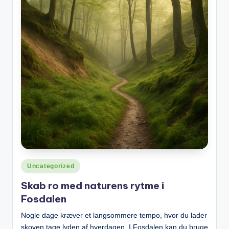
Posted
Uncategorized
in
Skab ro med naturens rytme i
Fosdalen
Nogle dage kræver et langsommere tempo, hvor du lader
skoven tage lyden af hverdagen. I Fosdalen kan du bruge