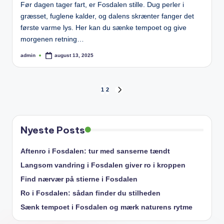
Før dagen tager fart, er Fosdalen stille. Dug perler i
græsset, fuglene kalder, og dalens skrænter fanger det
første varme lys. Her kan du sænke tempoet og give
morgenen retning…
admin
august 13, 2025
Posted
by
Indlægsinddeling
1
2
NEXT
PAGE
Nyeste Posts
Aftenro i Fosdalen: tur med sanserne tændt
Langsom vandring i Fosdalen giver ro i kroppen
Find nærvær på stierne i Fosdalen
Ro i Fosdalen: sådan finder du stilheden
Sænk tempoet i Fosdalen og mærk naturens rytme