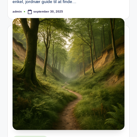
enkel, jordnær guide til at finde…
admin
september 30, 2025
Posted
by